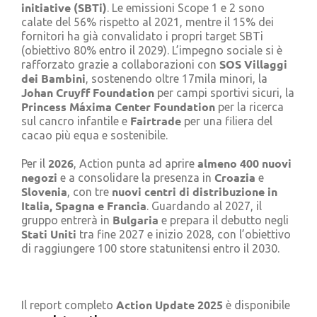
initiative (SBTi)
. Le emissioni Scope 1 e 2 sono
calate del 56% rispetto al 2021, mentre il 15% dei
fornitori ha già convalidato i propri target SBTi
(obiettivo 80% entro il 2029). L’impegno sociale si è
SOS Villaggi
rafforzato grazie a collaborazioni con
dei Bambini
, sostenendo oltre 17mila minori, la
Johan Cruyff Foundation
per campi sportivi sicuri, la
Princess Máxima Center Foundation
per la ricerca
Fairtrade
sul cancro infantile e
per una filiera del
cacao più equa e sostenibile.
2026
almeno 400 nuovi
Per il
, Action punta ad aprire
negozi
Croazia
e a consolidare la presenza in
e
Slovenia
nuovi centri di distribuzione in
, con tre
Italia, Spagna e Francia
. Guardando al 2027, il
Bulgaria
gruppo entrerà in
e prepara il debutto negli
Stati Uniti
tra fine 2027 e inizio 2028, con l’obiettivo
di raggiungere 100 store statunitensi entro il 2030.
Action Update 2025
Il report completo
è disponibile