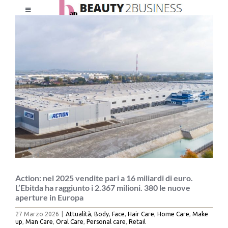
Salta
Toggle
al
Ingrandisci
Navigation
contenuto
immagine
HOME
CHI SIAMO
LE RIVISTE
NEWSLETTER
CATEGORIE
Action: nel 2025 vendite pari a 16 miliardi di euro.
L’Ebitda ha raggiunto i 2.367 milioni. 380 le nuove
aperture in Europa
CONTATTI
27 Marzo 2026
|
Attualità
,
Body
,
Face
,
Hair Care
,
Home Care
,
Make
up
,
Man Care
,
Oral Care
,
Personal care
,
Retail