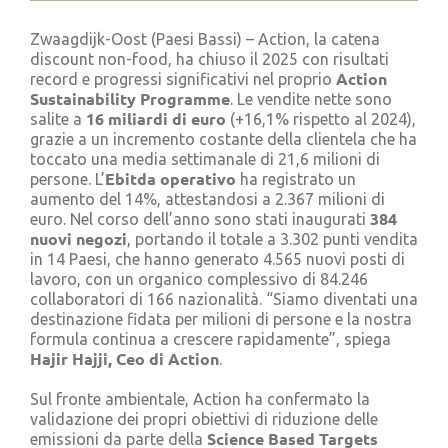
Cerca
per:
Zwaagdijk-Oost (Paesi Bassi) – Action, la catena
discount non-food, ha chiuso il 2025 con risultati
Action
record e progressi significativi nel proprio
Sustainability Programme
. Le vendite nette sono
16 miliardi di euro
salite a
(+16,1% rispetto al 2024),
grazie a un incremento costante della clientela che ha
toccato una media settimanale di 21,6 milioni di
Ebitda operativo
persone. L’
ha registrato un
aumento del 14%, attestandosi a 2.367 milioni di
384
euro. Nel corso dell’anno sono stati inaugurati
nuovi negozi
, portando il totale a 3.302 punti vendita
in 14 Paesi, che hanno generato 4.565 nuovi posti di
lavoro, con un organico complessivo di 84.246
collaboratori di 166 nazionalità. “Siamo diventati una
destinazione fidata per milioni di persone e la nostra
formula continua a crescere rapidamente”, spiega
Hajir Hajji, Ceo di Action
.
Sul fronte ambientale, Action ha confermato la
validazione dei propri obiettivi di riduzione delle
Science Based Targets
emissioni da parte della