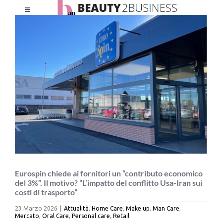
Salta
Toggle
al
Ingrandisci
Navigation
contenuto
immagine
HOME
CHI SIAMO
LE RIVISTE
NEWSLETTER
CATEGORIE
Eurospin chiede ai fornitori un “contributo economico
del 3%”. Il motivo? “L’impatto del conflitto Usa-Iran sui
costi di trasporto”
CONTATTI
23 Marzo 2026
|
Attualità
,
Home Care
,
Make up
,
Man Care
,
Mercato
,
Oral Care
,
Personal care
,
Retail