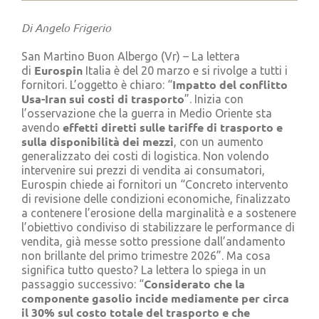
Cerca
per:
Di Angelo Frigerio
San Martino Buon Albergo (Vr) – La lettera
Eurospin
di
Italia è del 20 marzo e si rivolge a tutti i
Impatto del conflitto
fornitori. L’oggetto è chiaro: “
Usa-Iran sui costi di trasporto
”. Inizia con
l’osservazione che la guerra in Medio Oriente sta
effetti diretti sulle tariffe di trasporto e
avendo
sulla disponibilità dei mezzi
, con un aumento
generalizzato dei costi di logistica. Non volendo
intervenire sui prezzi di vendita ai consumatori,
Eurospin chiede ai fornitori un “Concreto intervento
di revisione delle condizioni economiche, finalizzato
a contenere l’erosione della marginalità e a sostenere
l’obiettivo condiviso di stabilizzare le performance di
vendita, già messe sotto pressione dall’andamento
non brillante del primo trimestre 2026”. Ma cosa
significa tutto questo? La lettera lo spiega in un
Considerato che la
passaggio successivo: “
componente gasolio incide mediamente per circa
il 30% sul costo totale del trasporto e che