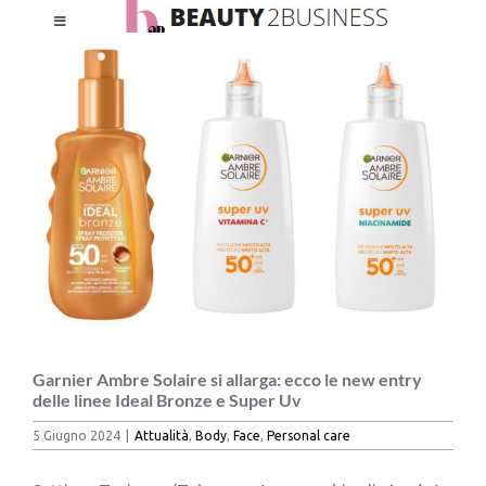
Salta
Toggle
al
Ingrandisci
Navigation
contenuto
immagine
HOME
CHI SIAMO
LE RIVISTE
NEWSLETTER
CATEGORIE
Garnier Ambre Solaire si allarga: ecco le new entry
delle linee Ideal Bronze e Super Uv
5 Giugno 2024
|
Attualità
,
Body
,
Face
,
Personal care
CONTATTI