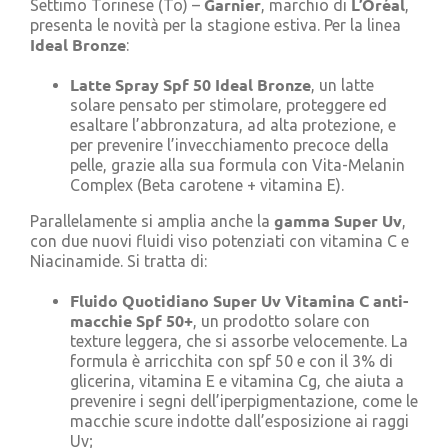
Garnier
L’Oréal
Settimo Torinese (To) –
, marchio di
,
Cerca
presenta le novità per la stagione estiva. Per la linea
per:
Ideal Bronze
:
Latte Spray Spf 50 Ideal Bronze
, un latte
solare pensato per stimolare, proteggere ed
esaltare l’abbronzatura, ad alta protezione, e
per prevenire l’invecchiamento precoce della
pelle, grazie alla sua formula con Vita-Melanin
Complex (Beta carotene + vitamina E).
gamma Super Uv
Parallelamente si amplia anche la
,
con due nuovi fluidi viso potenziati con vitamina C e
Niacinamide. Si tratta di:
Fluido Quotidiano Super Uv Vitamina C anti-
macchie Spf 50+
, un prodotto solare con
texture leggera, che si assorbe velocemente. La
formula è arricchita con spf 50 e con il 3% di
glicerina, vitamina E e vitamina Cg, che aiuta a
prevenire i segni dell’iperpigmentazione, come le
macchie scure indotte dall’esposizione ai raggi
Uv;