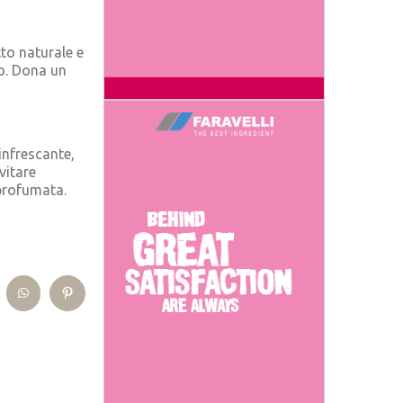
to naturale e
to. Dona un
infrescante,
vitare
profumata.
kedIn
WhatsApp
Pinterest