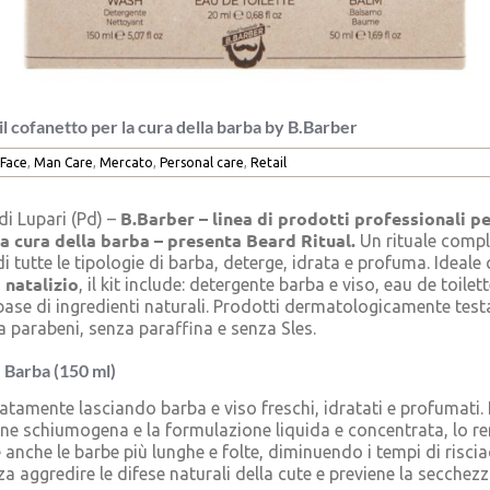
il cofanetto per la cura della barba by B.Barber
Face
,
Man Care
,
Mercato
,
Personal care
,
Retail
B.Barber – linea di prodotti professionali per
i Lupari (Pd) –
la cura della barba – presenta Beard Ritual.
Un rituale compl
i tutte le tipologie di barba, deterge, idrata e profuma. Ideal
 natalizio
, il kit include: detergente barba e viso, eau de toile
base di ingredienti naturali. Prodotti dermatologicamente test
za parabeni, senza paraffina e senza Sles.
 Barba (150 ml)
atamente lasciando barba e viso freschi, idratati e profumati.
ne schiumogena e la formulazione liquida e concentrata, lo re
 anche le barbe più lunghe e folte, diminuendo i tempi di risci
za aggredire le difese naturali della cute e previene la secchezza