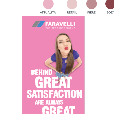
TES
ATTUALITA’
RETAIL
FIERE
BOD
ed e
Ingrandisci
part
immagine
info
tec
Sta