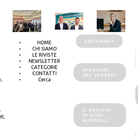
EDITORIALI
HOME
CHI SIAMO
C
LE RIVISTE
p
NEWSLETTER
CATEGORIE
APERTURE
CONTATTI
DEL VENERDI
a,
Cerca
IL GRAFFIO
6
DI LUIGI
t;
RUBINELLI
C