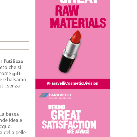
 l’utilizzo
eto che si
gift
e come
tte e balsamo
ati, senza
 La bassa
nde ideale
acquo.
 della pelle.