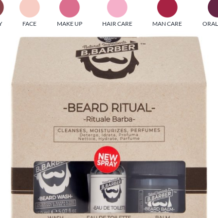
PI MEDIAGROUP racchiude un pool di società di comunicazi
Y
FACE
MAKE UP
HAIR CARE
MAN CARE
ORAL
ditrici specializzate nell’informazione b2b. Edizioni Turbo, in
icolare, attraverso numerose riviste verticali, fornisce strument
rmazione che coinvolgono gli attori nei settori beauty, food,
hnology, entertainment e sport.
LE RIVISTE
y tuned!
Scroll Down