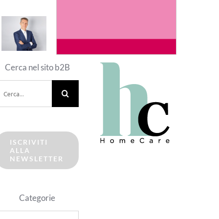
Cerca nel sito b2B
erca
er:
ISCRIVITI
ALLA
NEWSLETTER
Categorie
ategorie