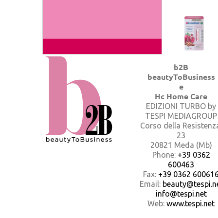
b2B
beautyToBusiness
e
Hc Home Care
EDIZIONI TURBO by
TESPI MEDIAGROUP
Corso della Resistenz
23
20821 Meda (Mb)
Phone:
+39 0362
600463
Fax:
+39 0362 60061
Email:
beauty@tespi.ne
info@tespi.net
Web:
www.tespi.net