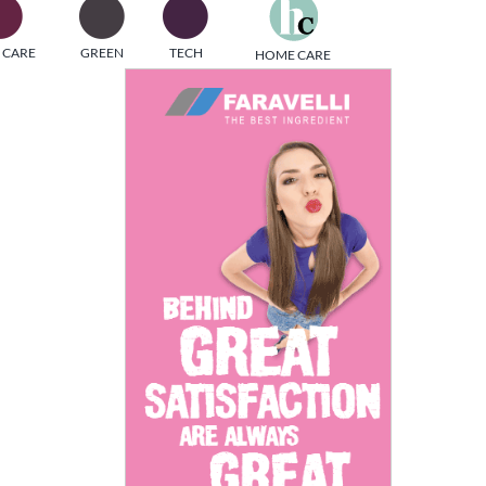
one
 CARE
GREEN
TECH
HOME CARE
i di