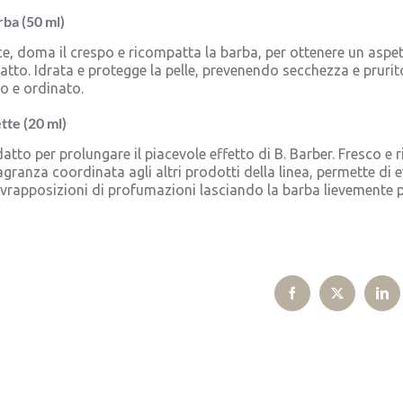
rba (50 ml)
, doma il crespo e ricompatta la barba, per ottenere un aspet
tatto. Idrata e protegge la pelle, prevenendo secchezza e pruri
o e ordinato.
tte (20 ml)
tto per prolungare il piacevole effetto di B. Barber. Fresco e r
agranza coordinata agli altri prodotti della linea, permette di e
ovrapposizioni di profumazioni lasciando la barba lievemente 
Facebook
X
Lin