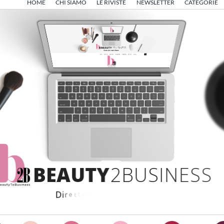
HOME
CHI SIAMO
LE RIVISTE
NEWSLETTER
CATEGORIE
B
E
A
U
T
Y
2
B
U
S
I
N
E
S
S
D
i
r
e
t
t
o
d
a
A
n
g
e
l
o
F