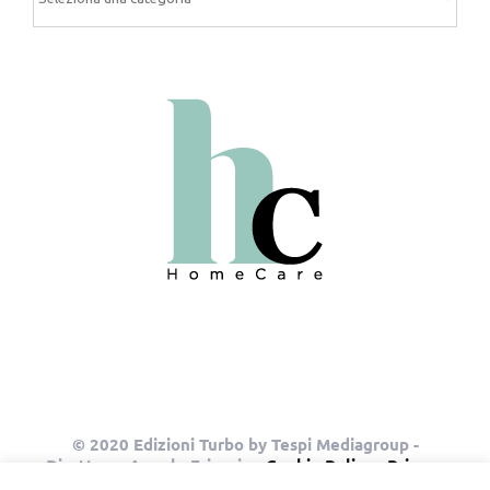
© 2020 Edizioni Turbo by Tespi Mediagroup -
Direttore: Angelo Frigerio -
Cookie Policy
-
Privacy
Policy
- P.IVA 03632610964