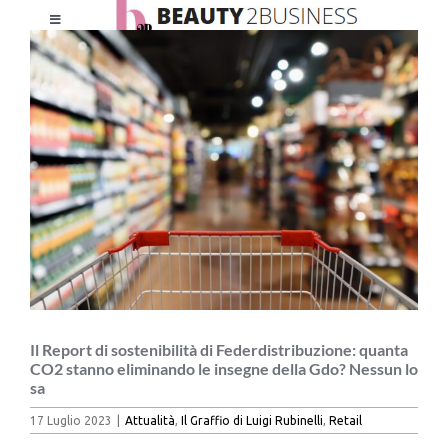
Salta
Toggle
al
Ingrandisci
Navigation
contenuto
immagine
HOME
CHI SIAMO
LE RIVISTE
NEWSLETTER
CATEGORIE
Il Report di sostenibilità di Federdistribuzione: quanta
CO2 stanno eliminando le insegne della Gdo? Nessun lo
sa
CONTATTI
17 Luglio 2023
|
Attualità
,
Il Graffio di Luigi Rubinelli
,
Retail