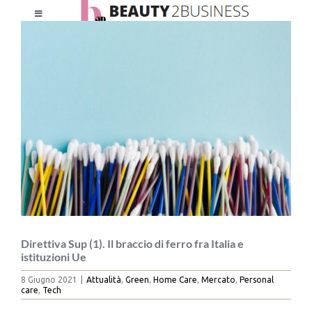
Salta
Toggle
al
Ingrandisci
Navigation
contenuto
immagine
HOME
CHI SIAMO
LE RIVISTE
NEWSLETTER
CATEGORIE
Direttiva Sup (1). Il braccio di ferro fra Italia e
istituzioni Ue
8 Giugno 2021
|
Attualità
,
Green
,
Home Care
,
Mercato
,
Personal
CONTATTI
care
,
Tech