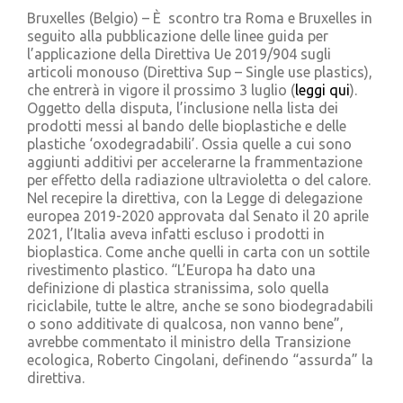
Cerca
Bruxelles (Belgio) – È scontro tra Roma e Bruxelles in
per:
seguito alla pubblicazione delle linee guida per
l’applicazione della Direttiva Ue 2019/904 sugli
articoli monouso (Direttiva Sup – Single use plastics),
che entrerà in vigore il prossimo 3 luglio (
leggi qui
).
Oggetto della disputa, l’inclusione nella lista dei
prodotti messi al bando delle bioplastiche e delle
plastiche ‘oxodegradabili’. Ossia quelle a cui sono
aggiunti additivi per accelerarne la frammentazione
per effetto della radiazione ultravioletta o del calore.
Nel recepire la direttiva, con la Legge di delegazione
europea 2019-2020 approvata dal Senato il 20 aprile
2021, l’Italia aveva infatti escluso i prodotti in
bioplastica. Come anche quelli in carta con un sottile
rivestimento plastico. “L’Europa ha dato una
definizione di plastica stranissima, solo quella
riciclabile, tutte le altre, anche se sono biodegradabili
o sono additivate di qualcosa, non vanno bene”,
avrebbe commentato il ministro della Transizione
ecologica, Roberto Cingolani, definendo “assurda” la
direttiva.