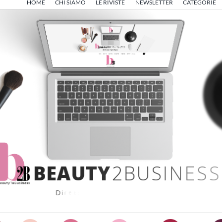
HOME
CHI SIAMO
LE RIVISTE
NEWSLETTER
CATEGORIE
B
E
A
U
T
Y
2
B
U
S
I
N
E
S
S
D
i
r
e
t
t
o
d
a
A
n
g
e