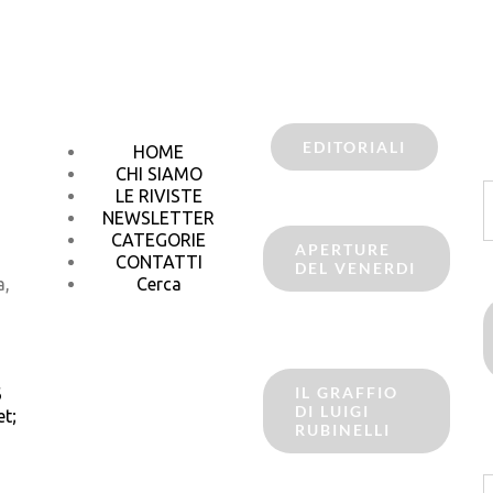
EDITORIALI
HOME
CHI SIAMO
C
LE RIVISTE
p
NEWSLETTER
CATEGORIE
APERTURE
CONTATTI
DEL VENERDI
a,
Cerca
IL GRAFFIO
6
DI LUIGI
t;
RUBINELLI
C