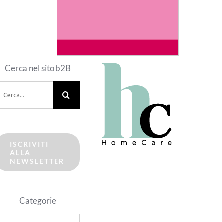
Cerca nel sito b2B
erca
er:
ISCRIVITI
ALLA
NEWSLETTER
Categorie
ategorie