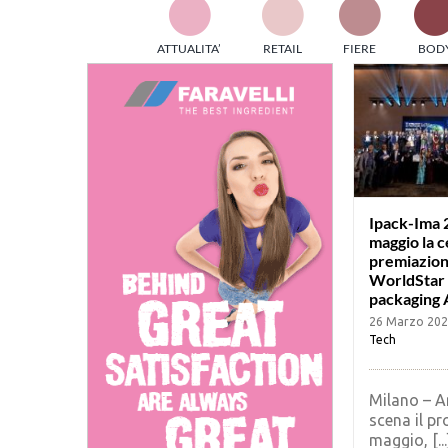
TES
ATTUALITA’
RETAIL
FIERE
BOD
ed e
part
info
tec
Sta
Ipack-Ima 2
maggio la c
premiazion
WorldStar 
packaging
26 Marzo 20
Tech
Milano – A
scena il p
maggio, [...