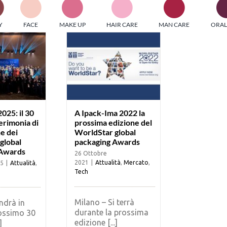
PI MEDIAGROUP racchiude un pool di società di comunicazi
Y
FACE
MAKE UP
HAIR CARE
MAN CARE
ORAL
ditrici specializzate nell’informazione b2b. Edizioni Turbo, in
icolare, attraverso numerose riviste verticali, fornisce strument
rmazione che coinvolgono gli attori nei settori beauty, food,
hnology, entertainment e sport.
LE RIVISTE
y tuned!
025: il 30
A Ipack-Ima 2022 la
erimonia di
prossima edizione del
e dei
WorldStar global
Scroll Down
global
packaging Awards
 Awards
26 Ottobre
2021
|
Attualità
,
Mercato
,
25
|
Attualità
,
Tech
Milano – Si terrà
ndrà in
durante la prossima
rossimo 30
edizione [...]
]