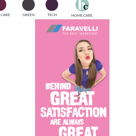
one
 CARE
GREEN
TECH
HOME CARE
i di