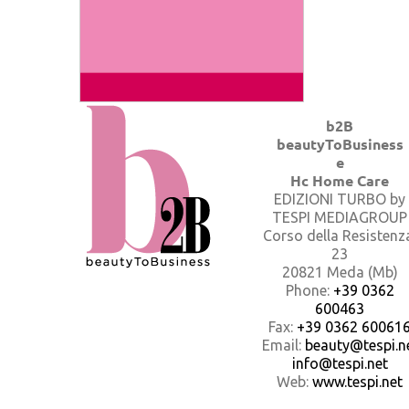
b2B
beautyToBusiness
e
Hc Home Care
EDIZIONI TURBO by
TESPI MEDIAGROUP
Corso della Resistenz
23
20821 Meda (Mb)
Phone:
+39 0362
600463
Fax:
+39 0362 60061
Email:
beauty@tespi.ne
info@tespi.net
Web:
www.tespi.net