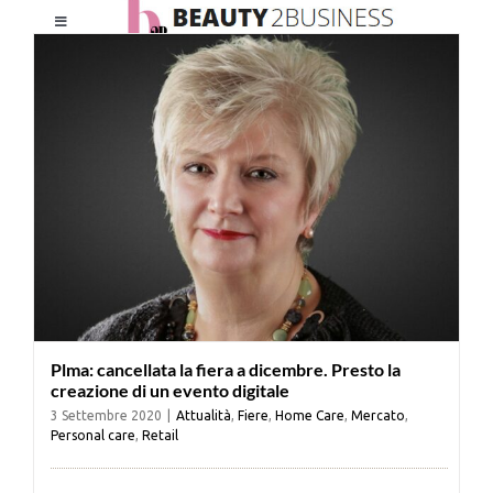
Salta
Toggle
al
Navigation
contenuto
HOME
CHI SIAMO
LE RIVISTE
NEWSLETTER
Plma: cancellata la fiera a dicembre. Presto la
CATEGORIE
creazione di un evento digitale
3 Settembre 2020
|
Attualità
,
Fiere
,
Home Care
,
Mercato
,
Personal care
,
Retail
CONTATTI