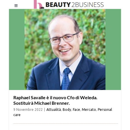
Salta
Toggle
al
Navigation
contenuto
HOME
CHI SIAMO
LE RIVISTE
NEWSLETTER
Raphael Savalle è il nuovo Cfo di Weleda.
CATEGORIE
Sostituirà Michael Brenner.
9 Novembre 2022
|
Attualità
,
Body
,
Face
,
Mercato
,
Personal
care
CONTATTI