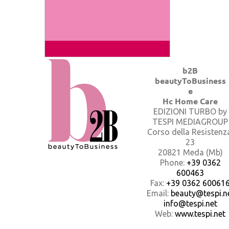
b2B
beautyToBusiness
e
Hc Home Care
EDIZIONI TURBO by
TESPI MEDIAGROUP
Corso della Resistenz
23
20821 Meda (Mb)
Phone:
+39 0362
600463
Fax:
+39 0362 60061
Email:
beauty@tespi.ne
info@tespi.net
Web:
www.tespi.net