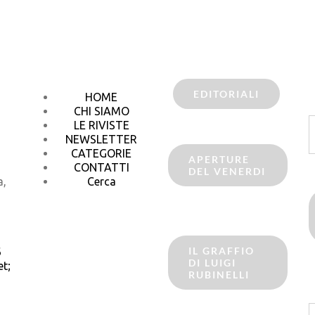
EDITORIALI
HOME
CHI SIAMO
C
LE RIVISTE
p
NEWSLETTER
CATEGORIE
APERTURE
CONTATTI
DEL VENERDI
a,
Cerca
IL GRAFFIO
6
DI LUIGI
t;
RUBINELLI
C