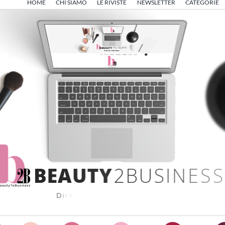
HOME
CHI SIAMO
LE RIVISTE
NEWSLETTER
CATEGORIE
B
E
A
U
T
Y
2
B
U
S
I
N
E
S
S
D
i
r
e
t
t
o
d
a
A
n
g
e