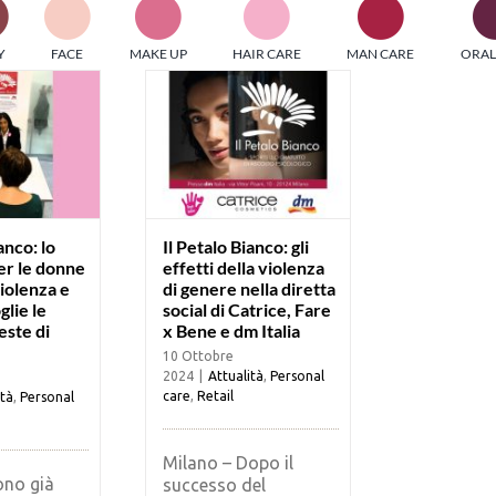
PI MEDIAGROUP racchiude un pool di società di comunicazi
Y
FACE
MAKE UP
HAIR CARE
MAN CARE
ORAL
ditrici specializzate nell’informazione b2b. Edizioni Turbo, in
icolare, attraverso numerose riviste verticali, fornisce strument
rmazione che coinvolgono gli attori nei settori beauty, food,
hnology, entertainment e sport.
LE RIVISTE
y tuned!
anco: lo
Il Petalo Bianco: gli
er le donne
effetti della violenza
violenza e
di genere nella diretta
Scroll Down
glie le
social di Catrice, Fare
este di
x Bene e dm Italia
10 Ottobre
2024
|
Attualità
,
Personal
care
,
Retail
ità
,
Personal
Milano – Dopo il
ono già
successo del