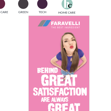
one
 CARE
GREEN
TECH
HOME CARE
i di