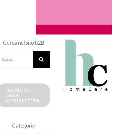
Cerca nel sito b2B
erca
er:
ISCRIVITI
ALLA
NEWSLETTER
Categorie
ategorie