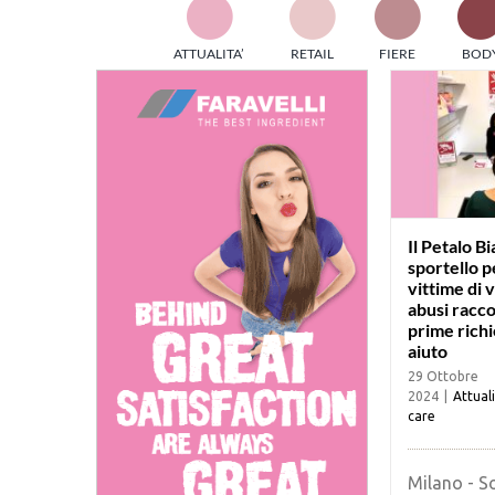
TES
ATTUALITA’
RETAIL
FIERE
BOD
ed e
part
info
tec
Sta
Il Petalo Bi
sportello p
vittime di 
abusi racco
prime richi
aiuto
29 Ottobre
2024
|
Attual
care
Milano - S