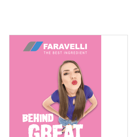
Cerca
per: