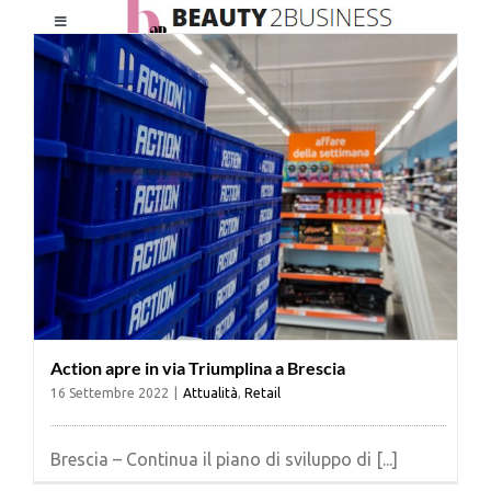
Salta
Toggle
al
Navigation
contenuto
HOME
CHI SIAMO
LE RIVISTE
NEWSLETTER
Action apre in via Triumplina a Brescia
CATEGORIE
16 Settembre 2022
|
Attualità
,
Retail
CONTATTI
Brescia – Continua il piano di sviluppo di [...]