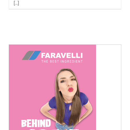
[...]
Cerca
per: