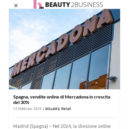
Salta
Toggle
al
Navigation
contenuto
HOME
CHI SIAMO
LE RIVISTE
NEWSLETTER
Spagna, vendite online di Mercadona in crescita
CATEGORIE
del 30%
12 Febbraio 2025
|
Attualità
,
Retail
CONTATTI
Madrid (Spagna) – Nel 2024, la divisione online