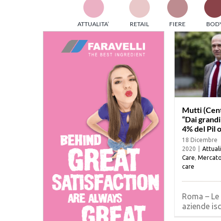
TES
ATTUALITA’
RETAIL
FIERE
BOD
ed e
part
info
tec
Sta
Mutti (Cen
“Dai grandi 
4% del Pil 
18 Dicembre
2020
|
Attual
Care
,
Mercat
care
Roma – Le 
aziende iscr