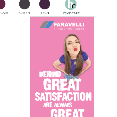
one
 CARE
GREEN
TECH
HOME CARE
i di