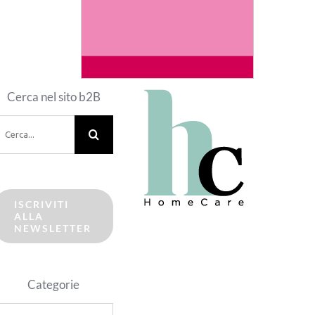
Cerca nel sito b2B
erca
er:
ISCRIVITI
ALLA
NEWSLETTER
Categorie
ategorie