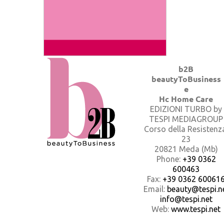
b2B
beautyToBusiness
e
Hc Home Care
EDIZIONI TURBO by
TESPI MEDIAGROUP
Corso della Resistenz
23
20821 Meda (Mb)
Phone:
+39 0362
600463
Fax:
+39 0362 60061
Email:
beauty@tespi.ne
info@tespi.net
Web:
www.tespi.net