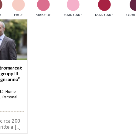
PI MEDIAGROUP racchiude un pool di società di comunicazi
Y
FACE
MAKE UP
HAIR CARE
MAN CARE
ORAL
ditrici specializzate nell’informazione b2b. Edizioni Turbo, in
icolare, attraverso numerose riviste verticali, fornisce strument
rmazione che coinvolgono gli attori nei settori beauty, food,
hnology, entertainment e sport.
LE RIVISTE
y tuned!
tromarca):
gruppi il
ogni anno”
Scroll Down
ità
,
Home
o
,
Personal
circa 200
itte a [...]