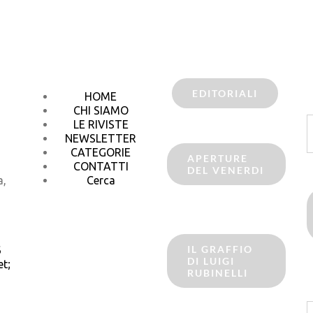
EDITORIALI
HOME
CHI SIAMO
C
LE RIVISTE
p
NEWSLETTER
CATEGORIE
APERTURE
CONTATTI
DEL VENERDI
a,
Cerca
IL GRAFFIO
6
DI LUIGI
t;
RUBINELLI
C