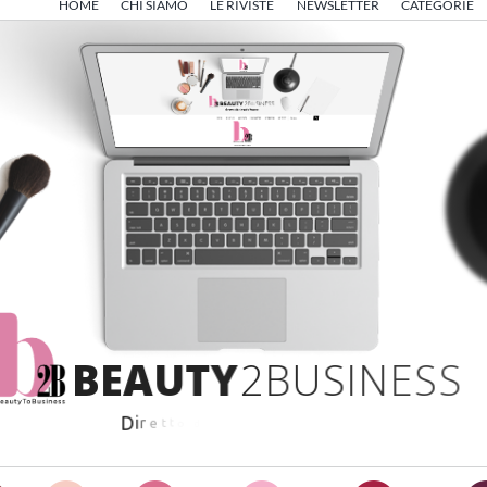
HOME
CHI SIAMO
LE RIVISTE
NEWSLETTER
CATEGORIE
B
E
A
U
T
Y
2
B
U
S
I
N
E
S
S
D
i
r
e
t
t
o
d
a
A
n
g
e
l
o