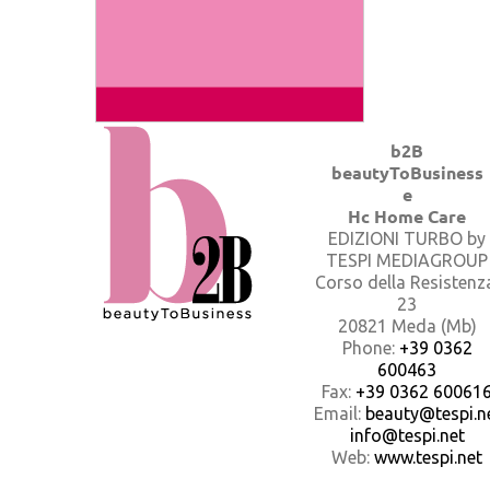
b2B
beautyToBusiness
e
Hc Home Care
EDIZIONI TURBO by
TESPI MEDIAGROUP
Corso della Resistenz
23
20821 Meda (Mb)
Phone:
+39 0362
600463
Fax:
+39 0362 60061
Email:
beauty@tespi.ne
info@tespi.net
Web:
www.tespi.net