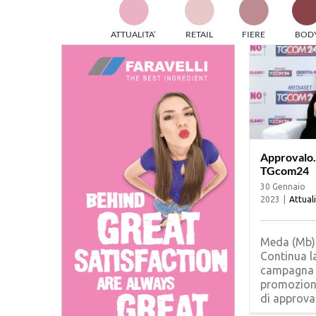
TES
ATTUALITA’
RETAIL
FIERE
BOD
ed e
part
info
tec
Sta
Approvalo.i
TGcom24
30 Gennaio
2023
|
Attual
Meda (Mb)
Continua l
campagna
promozion
di approvalo.