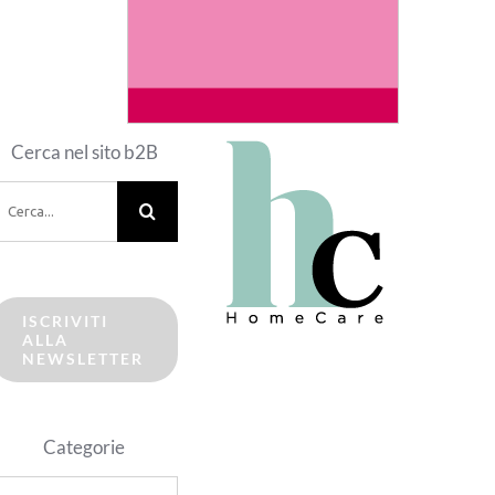
Cerca nel sito b2B
erca
er:
ISCRIVITI
ALLA
NEWSLETTER
Categorie
ategorie