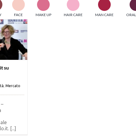
PI MEDIAGROUP racchiude un pool di società di comunicazi
Y
FACE
MAKE UP
HAIR CARE
MAN CARE
ORAL
ditrici specializzate nell’informazione b2b. Edizioni Turbo, in
icolare, attraverso numerose riviste verticali, fornisce strument
rmazione che coinvolgono gli attori nei settori beauty, food,
hnology, entertainment e sport.
LE RIVISTE
y tuned!
t su
Scroll Down
ità
,
Mercato
 –
a
ale
it. [...]