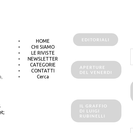
EDITORIALI
HOME
CHI SIAMO
C
LE RIVISTE
p
NEWSLETTER
CATEGORIE
APERTURE
CONTATTI
DEL VENERDI
a,
Cerca
IL GRAFFIO
6
DI LUIGI
t;
RUBINELLI
C