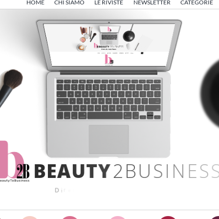
HOME
CHI SIAMO
LE RIVISTE
NEWSLETTER
CATEGORIE
B
E
A
U
T
Y
2
B
U
S
I
N
E
S
S
D
i
r
e
t
t
o
d
a
A
n
g
e