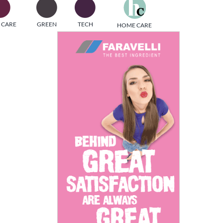
one
 CARE
GREEN
TECH
HOME CARE
i di