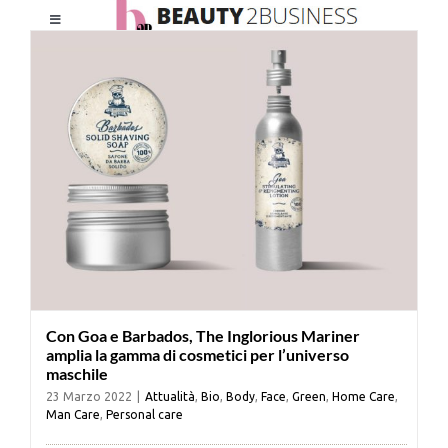
Salta
Toggle
al
Navigation
contenuto
HOME
CHI SIAMO
LE RIVISTE
NEWSLETTER
Con Goa e Barbados, The Inglorious Mariner
CATEGORIE
amplia la gamma di cosmetici per l’universo
maschile
23 Marzo 2022
|
Attualità
,
Bio
,
Body
,
Face
,
Green
,
Home Care
,
CONTATTI
Man Care
,
Personal care