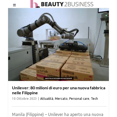
Salta
Toggle
al
Navigation
contenuto
HOME
CHI SIAMO
LE RIVISTE
NEWSLETTER
Unilever: 80 milioni di euro per una nuova fabbrica
CATEGORIE
nelle Filippine
10 Ottobre 2023
|
Attualità
,
Mercato
,
Personal care
,
Tech
CONTATTI
Manila (Filippine) – Unilever ha aperto una nuova