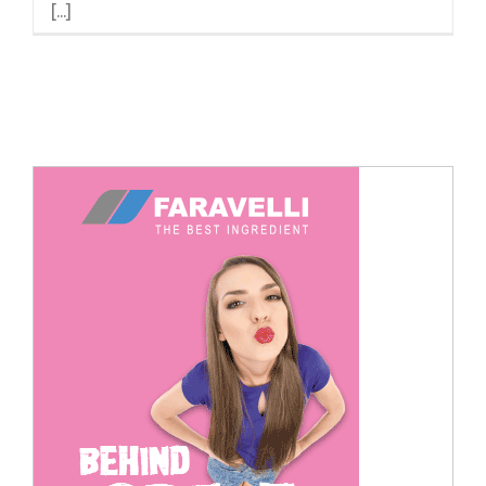
[...]
Cerca
per: