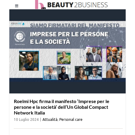
Salta
Toggle
al
Navigation
contenuto
HOME
CHI SIAMO
LE RIVISTE
NEWSLETTER
Roelmi Hpc firma il manifesto ‘Imprese per le
CATEGORIE
persone e la società’ dell’Un Global Compact
Network Italia
10 Luglio 2024
|
Attualità
,
Personal care
CONTATTI