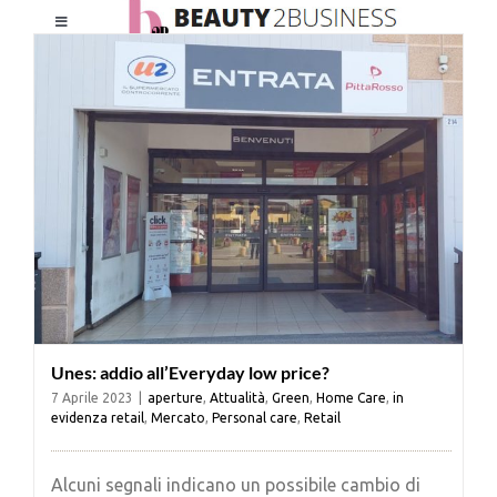
Salta
Toggle
al
Navigation
contenuto
HOME
CHI SIAMO
LE RIVISTE
NEWSLETTER
Unes: addio all’Everyday low price?
CATEGORIE
7 Aprile 2023
|
aperture
,
Attualità
,
Green
,
Home Care
,
in
evidenza retail
,
Mercato
,
Personal care
,
Retail
CONTATTI
Alcuni segnali indicano un possibile cambio di