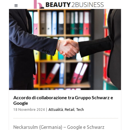
Salta
Toggle
al
Navigation
contenuto
HOME
CHI SIAMO
LE RIVISTE
NEWSLETTER
Accordo di collaborazione tra Gruppo Schwarz e
CATEGORIE
Google
18 Novembre 2024
|
Attualità
,
Retail
,
Tech
CONTATTI
Neckarsulm (Germania) – Google e Schwarz