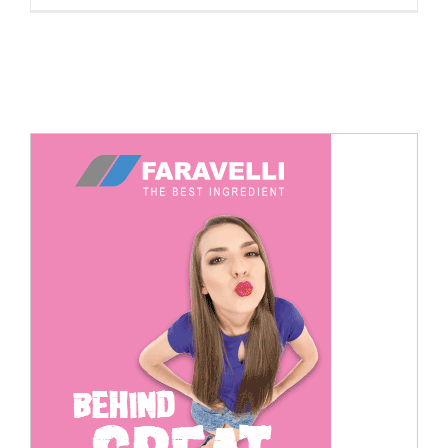
Cerca
per: