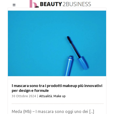
Salta
Toggle
al
Navigation
contenuto
HOME
CHI SIAMO
LE RIVISTE
NEWSLETTER
I mascara sono tra i prodotti makeup più innovativi
CATEGORIE
per design e formule
30 Ottobre 2024
|
Attualità
,
Make up
CONTATTI
Meda (Mb) – I mascara sono oggi uno dei [...]