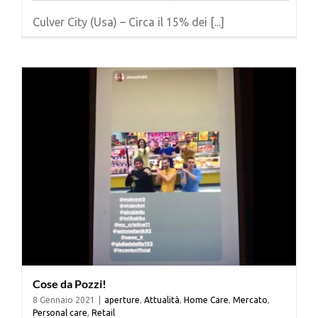
Culver City (Usa) – Circa il 15% dei [...]
Cose da Pozzi!
8 Gennaio 2021
|
aperture
,
Attualità
,
Home Care
,
Mercato
,
Personal care
,
Retail