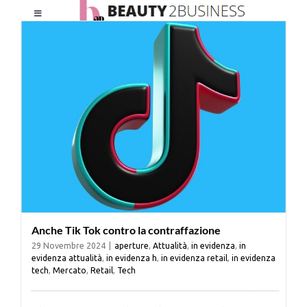
Salta
Toggle
al
Navigation
contenuto
HOME
CHI SIAMO
LE RIVISTE
NEWSLETTER
Anche Tik Tok contro la contraffazione
CATEGORIE
29 Novembre 2024
|
aperture
,
Attualità
,
in evidenza
,
in
evidenza attualità
,
in evidenza h
,
in evidenza retail
,
in evidenza
tech
,
Mercato
,
Retail
,
Tech
CONTATTI