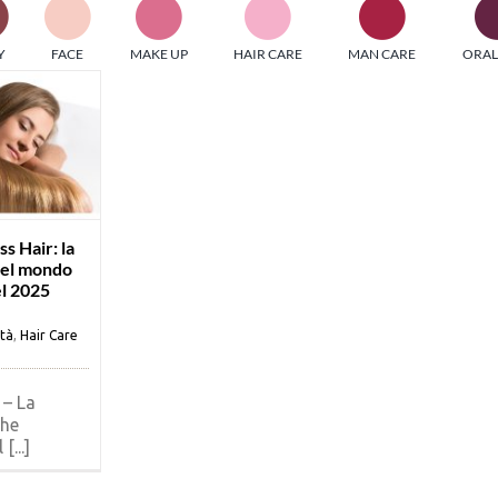
PI MEDIAGROUP racchiude un pool di società di comunicazi
Y
FACE
MAKE UP
HAIR CARE
MAN CARE
ORAL
ditrici specializzate nell’informazione b2b. Edizioni Turbo, in
icolare, attraverso numerose riviste verticali, fornisce strument
rmazione che coinvolgono gli attori nei settori beauty, food,
hnology, entertainment e sport.
LE RIVISTE
y tuned!
s Hair: la
del mondo
el 2025
Scroll Down
ità
,
Hair Care
– La
che
[...]