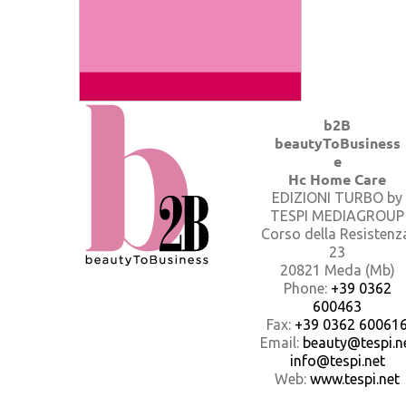
b2B
beautyToBusiness
e
Hc Home Care
EDIZIONI TURBO by
TESPI MEDIAGROUP
Corso della Resistenz
23
20821 Meda (Mb)
Phone:
+39 0362
600463
Fax:
+39 0362 60061
Email:
beauty@tespi.ne
info@tespi.net
Web:
www.tespi.net