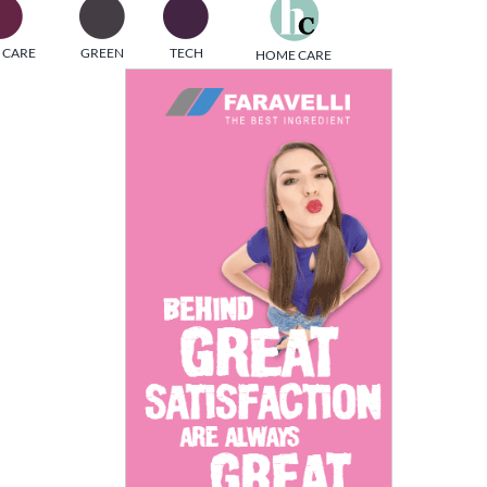
one
 CARE
GREEN
TECH
HOME CARE
i di