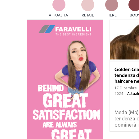
TES
ATTUALITA’
RETAIL
FIERE
BOD
ed e
part
info
tec
Sta
Golden Glas
tendenza 
haircare n
17 Dicembre
2024
|
Attual
Meda (Mb) 
tendenza 
dominerà il 