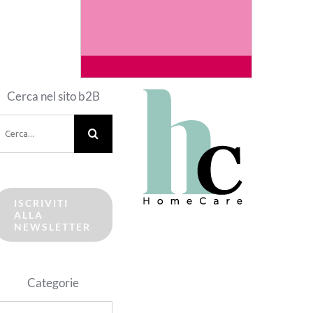
Cerca nel sito b2B
erca
er:
ISCRIVITI
ALLA
NEWSLETTER
Categorie
ategorie