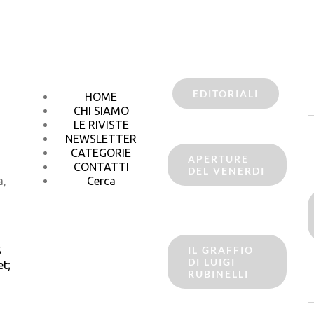
EDITORIALI
HOME
CHI SIAMO
C
LE RIVISTE
p
NEWSLETTER
CATEGORIE
APERTURE
CONTATTI
DEL VENERDI
a,
Cerca
IL GRAFFIO
6
DI LUIGI
t;
RUBINELLI
C