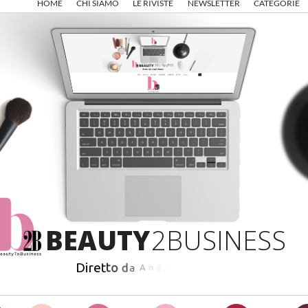
HOME
CHI SIAMO
LE RIVISTE
NEWSLETTER
CATEGORIE
B
E
A
U
T
Y
2
B
U
S
I
N
E
S
S
D
i
r
e
t
t
o
d
a
A
n
g
e
l
o
F
r
i
g
e
r