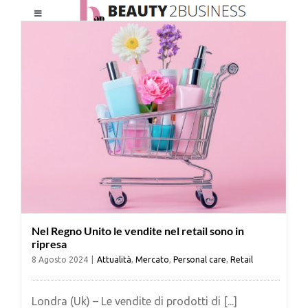
Salta
Toggle
al
Navigation
contenuto
HOME
CHI SIAMO
LE RIVISTE
NEWSLETTER
Nel Regno Unito le vendite nel retail sono in
CATEGORIE
ripresa
8 Agosto 2024
|
Attualità
,
Mercato
,
Personal care
,
Retail
CONTATTI
Londra (Uk) – Le vendite di prodotti di [...]