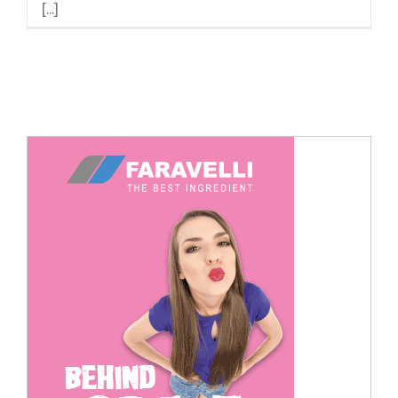
[...]
Cerca
per: