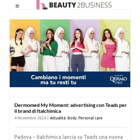
Salta
Toggle
al
Navigation
contenuto
HOME
CHI SIAMO
LE RIVISTE
NEWSLETTER
Dermomed My Moment: advertising con Teads per
CATEGORIE
il brand di Italchimica
4 Novembre 2024
|
Attualità
,
Body
,
Personal care
CONTATTI
Padova ­– Italchimica lancia su Teads una nuova