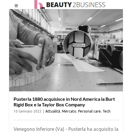
Salta
Toggle
al
Navigation
contenuto
HOME
CHI SIAMO
LE RIVISTE
NEWSLETTER
Pusterla 1880 acquisisce in Nord America la Burt
CATEGORIE
Rigid Box e la Taylor Box Company
10 Gennaio 2023
|
Attualità
,
Mercato
,
Personal care
,
Tech
CONTATTI
Venegono Inferiore (Va) - Pusterla ha acquisito la