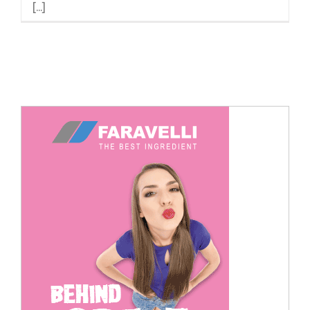
[...]
Cerca
per: