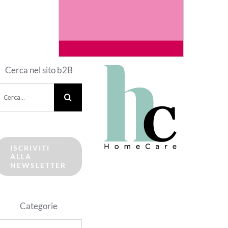
Cerca nel sito b2B
erca
er:
ISCRIVITI
ALLA
NEWSLETTER
Categorie
ategorie