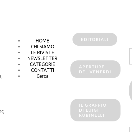
EDITORIALI
HOME
CHI SIAMO
C
LE RIVISTE
p
NEWSLETTER
CATEGORIE
APERTURE
CONTATTI
DEL VENERDI
a,
Cerca
IL GRAFFIO
6
DI LUIGI
t;
RUBINELLI
C