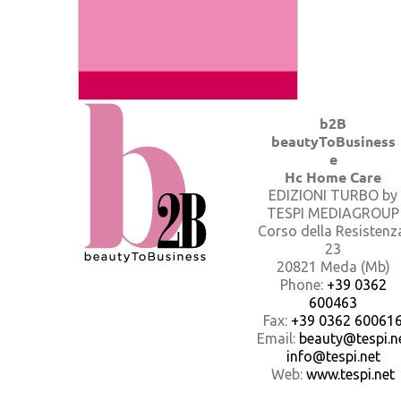
b2B
beautyToBusiness
e
Hc Home Care
EDIZIONI TURBO by
TESPI MEDIAGROUP
Corso della Resistenz
23
20821 Meda (Mb)
Phone:
+39 0362
600463
Fax:
+39 0362 60061
Email:
beauty@tespi.ne
info@tespi.net
Web:
www.tespi.net