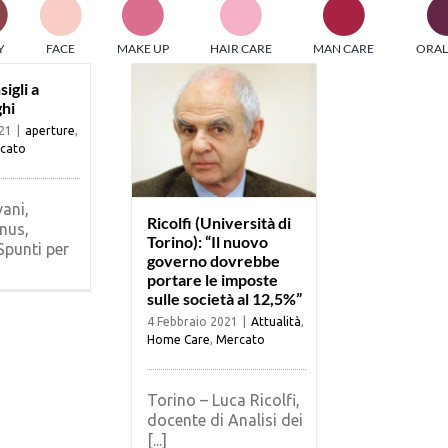
PI MEDIAGROUP racchiude un pool di società di comunicazi
Y
FACE
MAKE UP
HAIR CARE
MAN CARE
ORAL
ditrici specializzate nell’informazione b2b. Edizioni Turbo, in
icolare, attraverso numerose riviste verticali, fornisce strument
igli a
hi
rmazione che coinvolgono gli attori nei settori beauty, food,
21
|
aperture
,
hnology, entertainment e sport.
LE RIVISTE
cato
y tuned!
ani,
Ricolfi (Università di
nus,
Torino): “Il nuovo
Spunti per
governo dovrebbe
Scroll Down
portare le imposte
sulle società al 12,5%”
4 Febbraio 2021
|
Attualità
,
Home Care
,
Mercato
Torino – Luca Ricolfi,
docente di Analisi dei
[...]