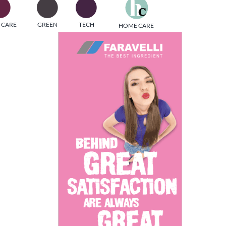
one
 CARE
GREEN
TECH
HOME CARE
i di