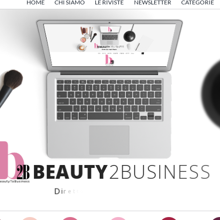
HOME
CHI SIAMO
LE RIVISTE
NEWSLETTER
CATEGORIE
B
E
A
U
T
Y
2
B
U
S
I
N
E
S
S
D
i
r
e
t
t
o
d
a
A
n
g
e
l
o