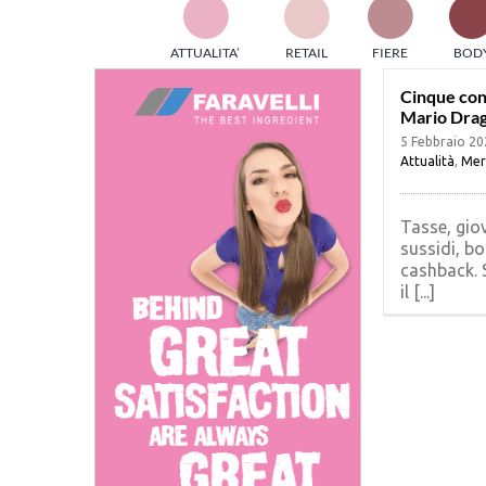
TES
ATTUALITA’
RETAIL
FIERE
BOD
ed e
part
Cinque cons
Mario Drag
info
5 Febbraio 20
tec
Attualità
,
Mer
Sta
Tasse, giov
sussidi, bo
cashback. 
il [...]