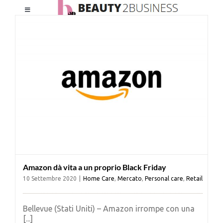
Salta
Toggle
al
Navigation
contenuto
HOME
CHI SIAMO
LE RIVISTE
NEWSLETTER
Amazon dà vita a un proprio Black Friday
CATEGORIE
10 Settembre 2020
|
Home Care
,
Mercato
,
Personal care
,
Retail
CONTATTI
Bellevue (Stati Uniti) – Amazon irrompe con una
[...]