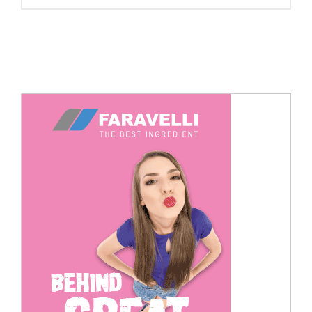
Cerca
per: