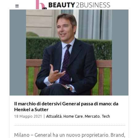
Salta
Toggle
al
Navigation
contenuto
HOME
CHI SIAMO
LE RIVISTE
NEWSLETTER
Il marchio di detersivi General passa di mano: da
CATEGORIE
Henkel a Sutter
18 Maggio 2021
|
Attualità
,
Home Care
,
Mercato
,
Tech
CONTATTI
Milano – General ha un nuovo proprietario. Brand,