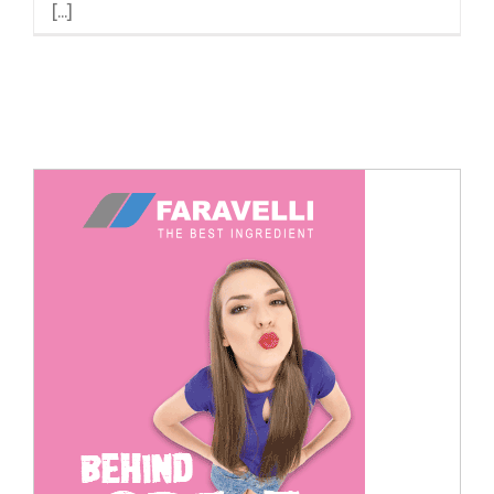
[...]
Cerca
per: