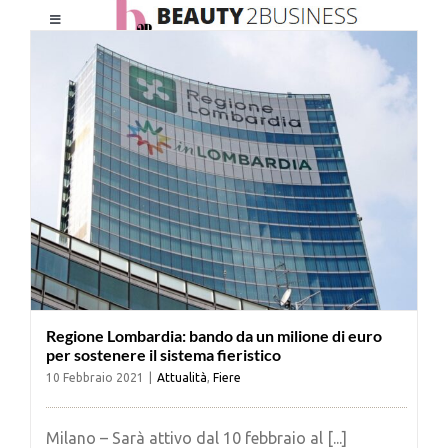
Salta
Toggle
al
Navigation
contenuto
HOME
CHI SIAMO
LE RIVISTE
NEWSLETTER
Regione Lombardia: bando da un milione di euro
CATEGORIE
per sostenere il sistema fieristico
10 Febbraio 2021
|
Attualità
,
Fiere
CONTATTI
Milano – Sarà attivo dal 10 febbraio al [...]