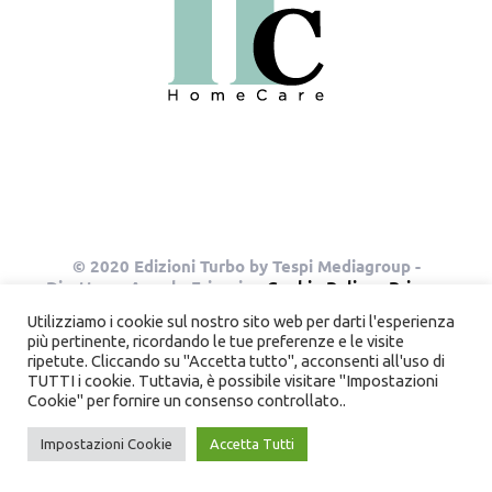
© 2020 Edizioni Turbo by Tespi Mediagroup -
Direttore: Angelo Frigerio -
Cookie Policy
-
Privacy
Policy
- P.IVA 03632610964
Utilizziamo i cookie sul nostro sito web per darti l'esperienza
più pertinente, ricordando le tue preferenze e le visite
ripetute. Cliccando su "Accetta tutto", acconsenti all'uso di
TUTTI i cookie. Tuttavia, è possibile visitare "Impostazioni
Instagram
Pinterest
Cookie" per fornire un consenso controllato..
Impostazioni Cookie
Accetta Tutti