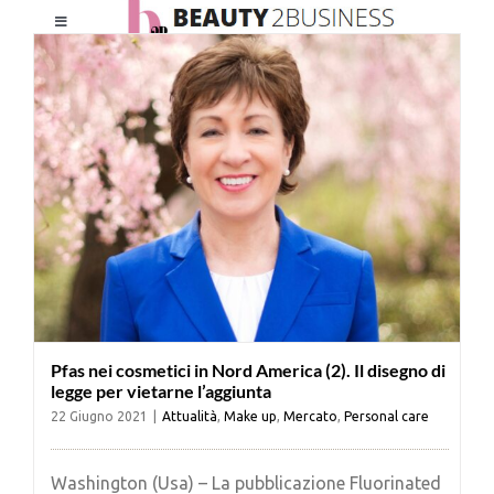
Salta
Toggle
al
Navigation
contenuto
HOME
CHI SIAMO
LE RIVISTE
NEWSLETTER
Pfas nei cosmetici in Nord America (2). Il disegno di
CATEGORIE
legge per vietarne l’aggiunta
22 Giugno 2021
|
Attualità
,
Make up
,
Mercato
,
Personal care
CONTATTI
Washington (Usa) – La pubblicazione Fluorinated