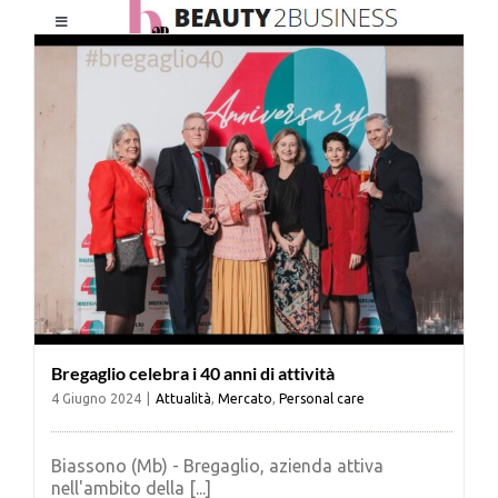
Salta
Toggle
al
Navigation
contenuto
HOME
CHI SIAMO
LE RIVISTE
NEWSLETTER
Bregaglio celebra i 40 anni di attività
CATEGORIE
4 Giugno 2024
|
Attualità
,
Mercato
,
Personal care
CONTATTI
Biassono (Mb) - Bregaglio, azienda attiva
nell'ambito della [...]