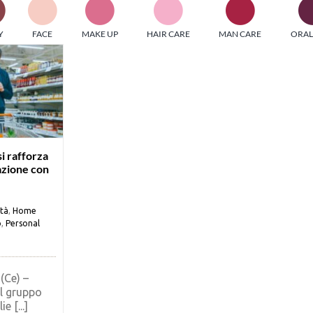
PI MEDIAGROUP racchiude un pool di società di comunicazi
Y
FACE
MAKE UP
HAIR CARE
MAN CARE
ORAL
ditrici specializzate nell’informazione b2b. Edizioni Turbo, in
icolare, attraverso numerose riviste verticali, fornisce strument
rmazione che coinvolgono gli attori nei settori beauty, food,
hnology, entertainment e sport.
LE RIVISTE
y tuned!
si rafforza
azione con
Scroll Down
ità
,
Home
o
,
Personal
(Ce) –
il gruppo
e [...]