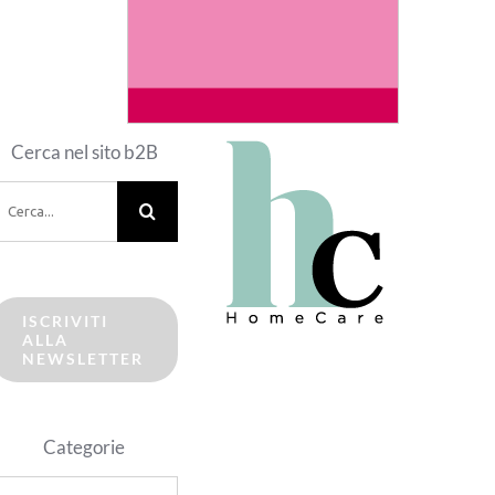
Cerca nel sito b2B
erca
er:
ISCRIVITI
ALLA
NEWSLETTER
Categorie
ategorie