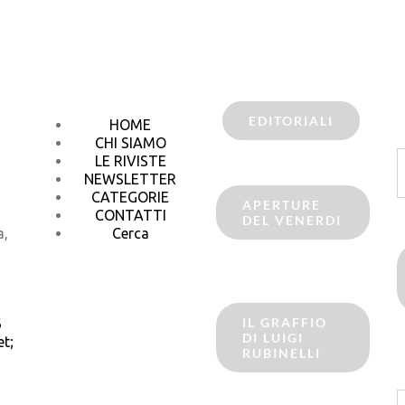
EDITORIALI
HOME
CHI SIAMO
C
LE RIVISTE
p
NEWSLETTER
CATEGORIE
APERTURE
CONTATTI
DEL VENERDI
a,
Cerca
IL GRAFFIO
6
DI LUIGI
t;
RUBINELLI
C