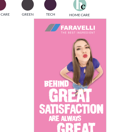
one
 CARE
GREEN
TECH
HOME CARE
i di