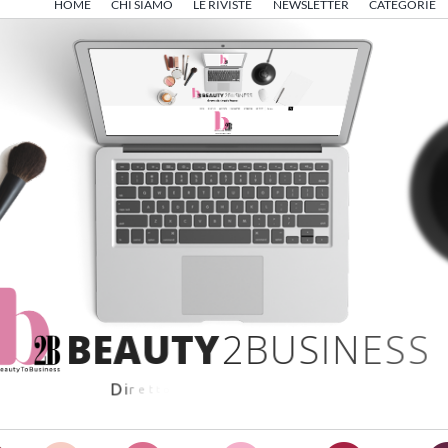
HOME
CHI SIAMO
LE RIVISTE
NEWSLETTER
CATEGORIE
B
E
A
U
T
Y
2
B
U
S
I
N
E
S
S
D
i
r
e
t
t
o
d
a
A
n
g
e
l