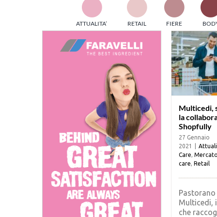
TES
ATTUALITA’
RETAIL
FIERE
BOD
ed e
part
info
tec
Sta
Multicedi, 
la collabor
Shopfully
27 Gennaio
2021
|
Attual
Care
,
Mercat
care
,
Retail
Pastorano 
Multicedi, 
che raccogli