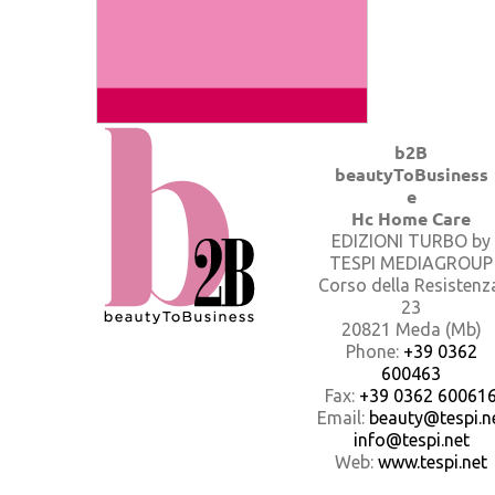
b2B
beautyToBusiness
e
Hc Home Care
EDIZIONI TURBO by
TESPI MEDIAGROUP
Corso della Resistenz
23
20821 Meda (Mb)
Phone:
+39 0362
600463
Fax:
+39 0362 60061
Email:
beauty@tespi.ne
info@tespi.net
Web:
www.tespi.net