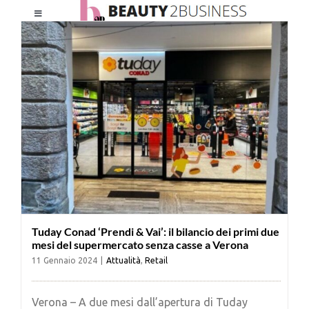
Salta
Toggle
al
Navigation
contenuto
HOME
CHI SIAMO
LE RIVISTE
NEWSLETTER
Tuday Conad ‘Prendi & Vai’: il bilancio dei primi due
CATEGORIE
mesi del supermercato senza casse a Verona
11 Gennaio 2024
|
Attualità
,
Retail
CONTATTI
Verona – A due mesi dall’apertura di Tuday