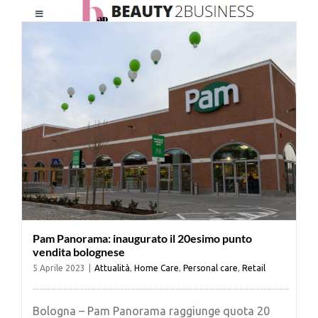
Salta
Toggle
al
Navigation
contenuto
HOME
CHI SIAMO
LE RIVISTE
NEWSLETTER
Pam Panorama: inaugurato il 20esimo punto
CATEGORIE
vendita bolognese
5 Aprile 2023
|
Attualità
,
Home Care
,
Personal care
,
Retail
CONTATTI
Bologna – Pam Panorama raggiunge quota 20