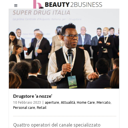
Salta
Toggle
al
Navigation
contenuto
HOME
CHI SIAMO
LE RIVISTE
NEWSLETTER
Drugstore ‘a nozze’
CATEGORIE
10 Febbraio 2023
|
aperture
,
Attualità
,
Home Care
,
Mercato
,
Personal care
,
Retail
CONTATTI
Quattro operatori del canale specializzato