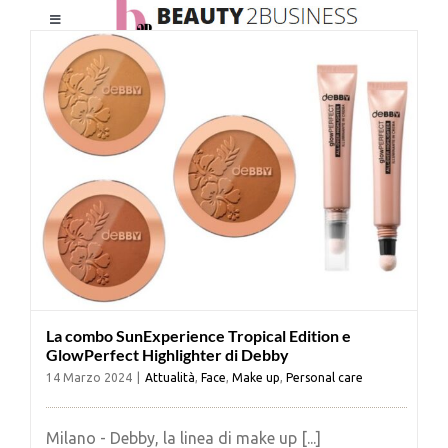
Salta
Toggle
al
Navigation
contenuto
HOME
CHI SIAMO
LE RIVISTE
NEWSLETTER
La combo SunExperience Tropical Edition e
CATEGORIE
GlowPerfect Highlighter di Debby
14 Marzo 2024
|
Attualità
,
Face
,
Make up
,
Personal care
CONTATTI
Milano - Debby, la linea di make up [...]