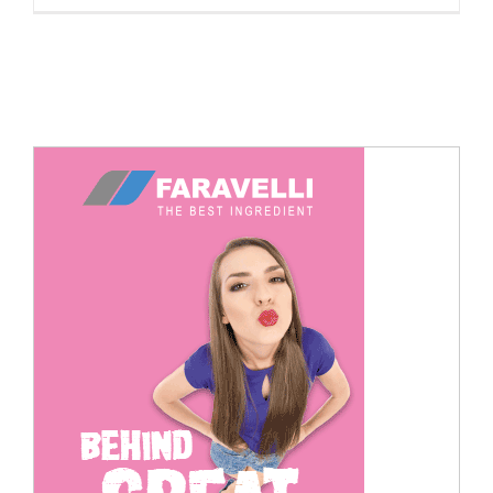
Cerca
per: