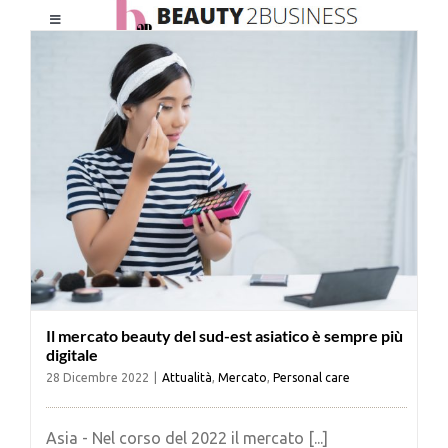
Salta
Toggle
al
Navigation
contenuto
HOME
CHI SIAMO
LE RIVISTE
NEWSLETTER
Il mercato beauty del sud-est asiatico è sempre più
CATEGORIE
digitale
28 Dicembre 2022
|
Attualità
,
Mercato
,
Personal care
CONTATTI
Asia - Nel corso del 2022 il mercato [...]