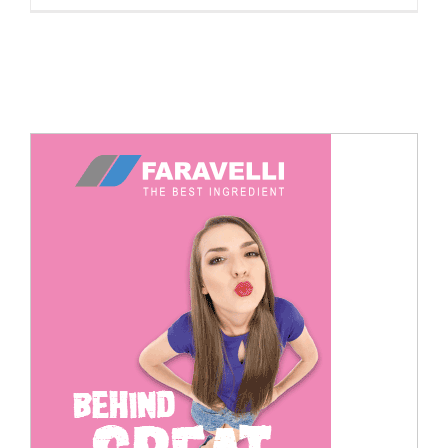
Cerca
per: