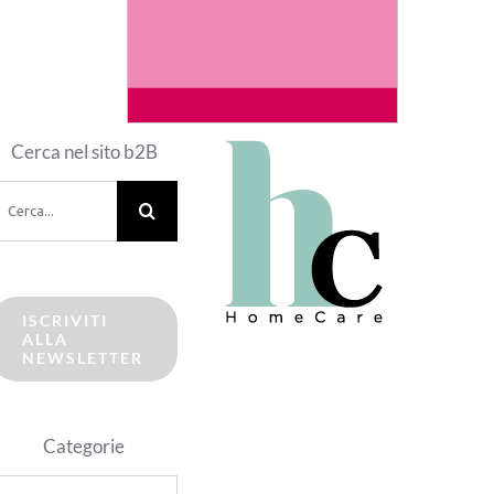
Cerca nel sito b2B
erca
er:
ISCRIVITI
ALLA
NEWSLETTER
Categorie
ategorie