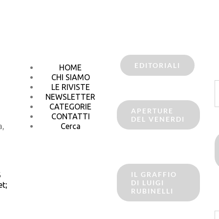
EDITORIALI
HOME
CHI SIAMO
C
LE RIVISTE
p
NEWSLETTER
CATEGORIE
APERTURE
CONTATTI
DEL VENERDI
a,
Cerca
IL GRAFFIO
6
DI LUIGI
t;
RUBINELLI
C