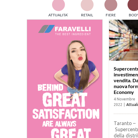
TES
ATTUALITA’
RETAIL
FIERE
BOD
ed e
part
info
tec
Sta
Supercentr
investiment
vendita. Da
nuova form
Economy
4 Novembre
2022
|
Attual
Taranto –
Supercent
della distr