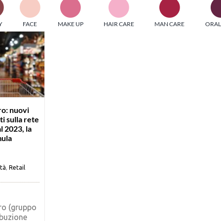
PI MEDIAGROUP racchiude un pool di società di comunicazi
Y
FACE
MAKE UP
HAIR CARE
MAN CARE
ORAL
ditrici specializzate nell’informazione b2b. Edizioni Turbo, in
icolare, attraverso numerose riviste verticali, fornisce strument
rmazione che coinvolgono gli attori nei settori beauty, food,
hnology, entertainment e sport.
LE RIVISTE
y tuned!
o: nuovi
i sulla rete
l 2023, la
Scroll Down
ula
ità
,
Retail
ro (gruppo
ibuzione