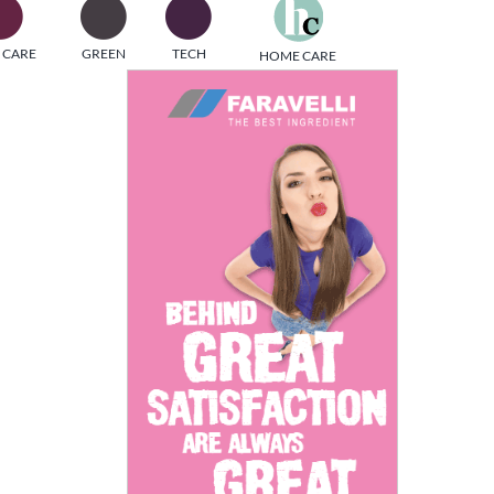
one
 CARE
GREEN
TECH
HOME CARE
i di