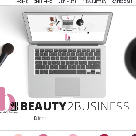
HOME
CHI SIAMO
LE RIVISTE
NEWSLETTER
CATEGORIE
B
E
A
U
T
Y
2
B
U
S
I
N
E
S
S
D
i
r
e
t
t
o
d
a
A
n
g
e
l
o