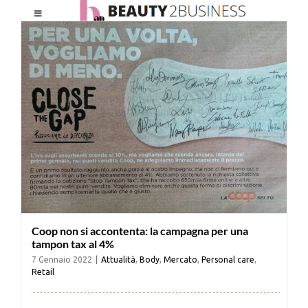
Salta
Toggle
al
Navigation
contenuto
HOME
CHI SIAMO
LE RIVISTE
NEWSLETTER
Coop non si accontenta: la campagna per una
CATEGORIE
tampon tax al 4%
7 Gennaio 2022
|
Attualità
,
Body
,
Mercato
,
Personal care
,
Retail
CONTATTI