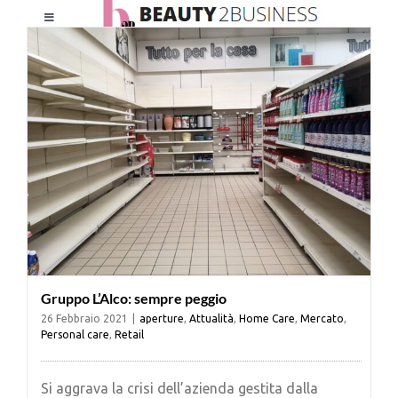
Salta
Toggle
al
Navigation
contenuto
HOME
CHI SIAMO
LE RIVISTE
NEWSLETTER
Gruppo L’Alco: sempre peggio
CATEGORIE
26 Febbraio 2021
|
aperture
,
Attualità
,
Home Care
,
Mercato
,
Personal care
,
Retail
CONTATTI
Si aggrava la crisi dell’azienda gestita dalla