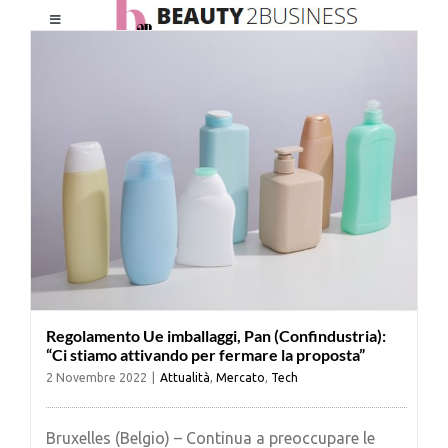
Salta
Toggle
al
Navigation
contenuto
HOME
CHI SIAMO
LE RIVISTE
NEWSLETTER
Regolamento Ue imballaggi, Pan (Confindustria):
CATEGORIE
“Ci stiamo attivando per fermare la proposta”
2 Novembre 2022
|
Attualità
,
Mercato
,
Tech
CONTATTI
Bruxelles (Belgio) – Continua a preoccupare le