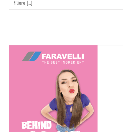
filiere [...]
Cerca
per: