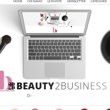
HOME
CHI SIAMO
LE RIVISTE
NEWSLETTER
CATEGORIE
B
E
A
U
T
Y
2
B
U
S
I
N
E
S
S
D
i
r
e
t
t
o
d
a
A
n
g
e
l