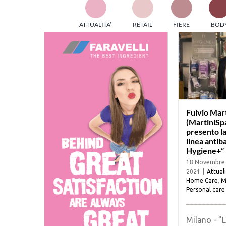
TES
ATTUALITA’
RETAIL
FIERE
BOD
ed e
part
info
tec
Sta
Fulvio Mart
(MartiniSpa
presento la
linea antib
Hygiene+”
18 Novembre
2021
|
Attual
Home Care
,
M
Personal care
Milano - "