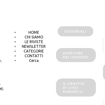
EDITORIALI
HOME
CHI SIAMO
C
LE RIVISTE
p
NEWSLETTER
CATEGORIE
APERTURE
CONTATTI
DEL VENERDI
a,
Cerca
IL GRAFFIO
6
DI LUIGI
t;
RUBINELLI
C