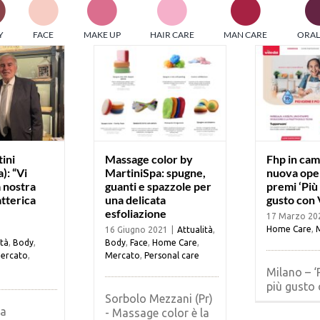
PI MEDIAGROUP racchiude un pool di società di comunicazi
Y
FACE
MAKE UP
HAIR CARE
MAN CARE
ORAL
ditrici specializzate nell’informazione b2b. Edizioni Turbo, in
icolare, attraverso numerose riviste verticali, fornisce strument
rmazione che coinvolgono gli attori nei settori beauty, food,
hnology, entertainment e sport.
LE RIVISTE
y tuned!
ini
Massage color by
Fhp in cam
): “Vi
MartiniSpa: spugne,
nuova ope
 nostra
guanti e spazzole per
premi ‘Più 
Scroll Down
atterica
una delicata
gusto con 
esfoliazione
17 Marzo 20
Home Care
,
16 Giugno 2021
|
Attualità
,
ità
,
Body
,
Body
,
Face
,
Home Care
,
ercato
,
Mercato
,
Personal care
Milano – ‘P
più gusto c
Sorbolo Mezzani (Pr)
La
- Massage color è la