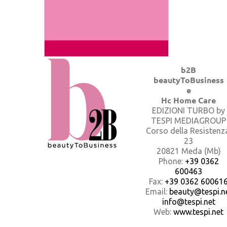
b2B
beautyToBusiness
e
Hc Home Care
EDIZIONI TURBO by
TESPI MEDIAGROUP
Corso della Resistenz
23
20821 Meda (Mb)
Phone:
+39 0362
600463
Fax:
+39 0362 60061
Email:
beauty@tespi.ne
info@tespi.net
Web:
www.tespi.net