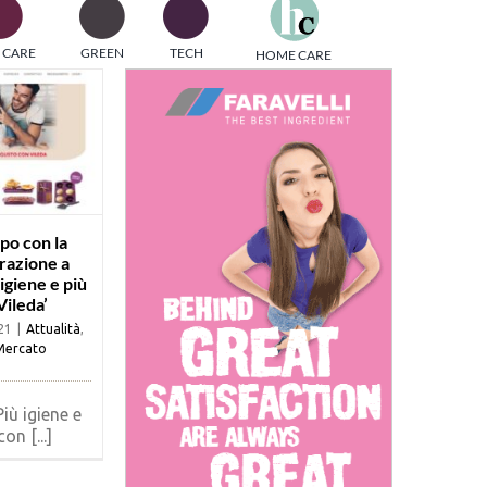
one
 CARE
GREEN
TECH
HOME CARE
i di
po con la
razione a
igiene e più
Vileda’
21
|
Attualità
,
Mercato
iù igiene e
on [...]