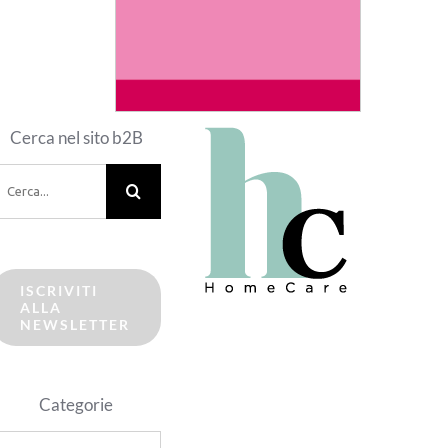
Cerca nel sito b2B
erca
er:
ISCRIVITI
ALLA
NEWSLETTER
Categorie
ategorie