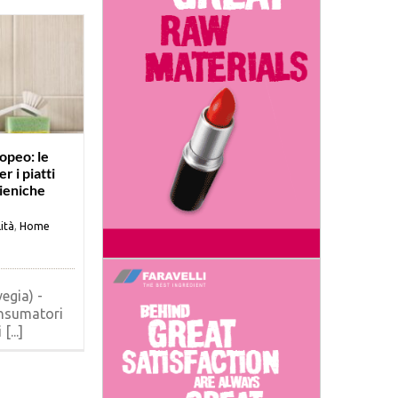
opeo: le
r i piatti
gieniche
ità
,
Home
egia) -
nsumatori
[...]