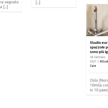
ha segnato
[...]
 [...]
Studio eur
spazzole pe
sono più i
28 Gennaio
2021
|
Attual
Care
Oslo (Norv
10mila co
in 10 paesi 