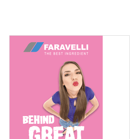
Cerca
per: