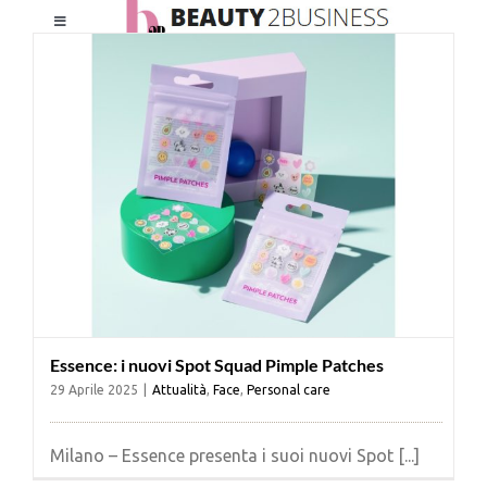
Salta
Toggle
al
Navigation
contenuto
HOME
CHI SIAMO
LE RIVISTE
NEWSLETTER
Essence: i nuovi Spot Squad Pimple Patches
CATEGORIE
29 Aprile 2025
|
Attualità
,
Face
,
Personal care
CONTATTI
Milano – Essence presenta i suoi nuovi Spot [...]