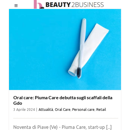
Salta
Toggle
al
Navigation
contenuto
HOME
CHI SIAMO
LE RIVISTE
NEWSLETTER
Oral care: Piuma Care debutta sugli scaffali della
CATEGORIE
Gdo
3 Aprile 2024
|
Attualità
,
Oral Care
,
Personal care
,
Retail
CONTATTI
Noventa di Piave (Ve) - Piuma Care, start-up [...]