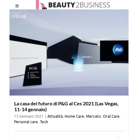
Salta
Toggle
al
Navigation
contenuto
HOME
CHI SIAMO
LE RIVISTE
NEWSLETTER
La casa del futuro di P&G al Ces 2021 (Las Vegas,
CATEGORIE
11-14 gennaio)
15 Gennaio 2021
|
Attualità
,
Home Care
,
Mercato
,
Oral Care
,
Personal care
,
Tech
CONTATTI