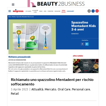
Salta
Toggle
al
Navigation
contenuto
HOME
CHI SIAMO
LE RIVISTE
NEWSLETTER
Richiamato uno spazzolino Mentadent per rischio
CATEGORIE
soffocamento
5 Aprile 2023
|
Attualità
,
Mercato
,
Oral Care
,
Personal care
,
Retail
CONTATTI