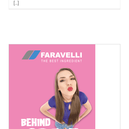
[...]
Cerca
per: