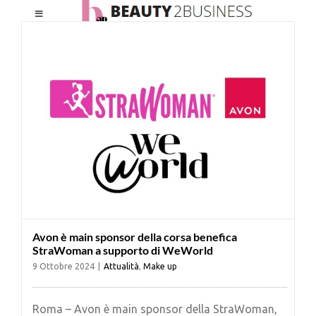
Salta
Toggle
al
Navigation
contenuto
HOME
CHI SIAMO
LE RIVISTE
NEWSLETTER
Avon è main sponsor della corsa benefica
CATEGORIE
StraWoman a supporto di WeWorld
9 Ottobre 2024
|
Attualità
,
Make up
CONTATTI
Roma – Avon è main sponsor della StraWoman,