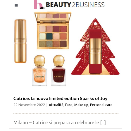
Salta
Toggle
al
Navigation
contenuto
HOME
CHI SIAMO
LE RIVISTE
NEWSLETTER
Catrice: la nuova limited edition Sparks of Joy
CATEGORIE
22 Novembre 2022
|
Attualità
,
Face
,
Make up
,
Personal care
CONTATTI
Milano – Catrice si prepara a celebrare le [...]