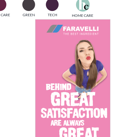
one
 CARE
GREEN
TECH
HOME CARE
i di