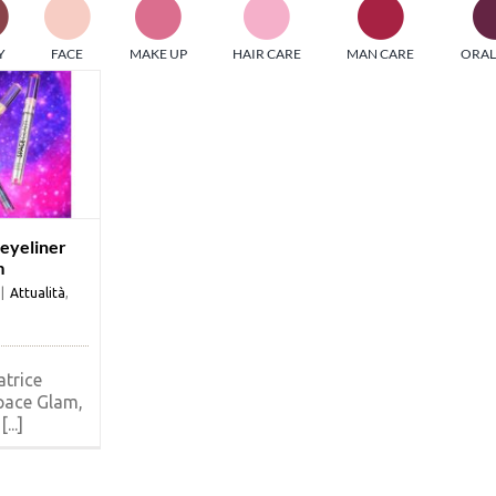
PI MEDIAGROUP racchiude un pool di società di comunicazi
Y
FACE
MAKE UP
HAIR CARE
MAN CARE
ORAL
ditrici specializzate nell’informazione b2b. Edizioni Turbo, in
icolare, attraverso numerose riviste verticali, fornisce strument
rmazione che coinvolgono gli attori nei settori beauty, food,
hnology, entertainment e sport.
LE RIVISTE
y tuned!
i eyeliner
m
|
Attualità
,
Scroll Down
atrice
pace Glam,
...]