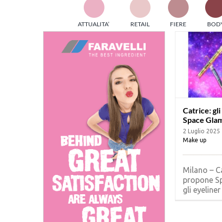
TES
ATTUALITA’
RETAIL
FIERE
BOD
ed e
part
info
tec
Sta
Catrice: gl
Space Gla
2 Luglio 2025
Make up
Milano – C
propone S
gli eyeliner [