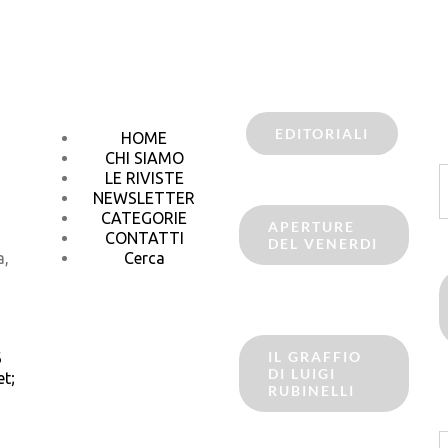
EDITORIALI
HOME
CHI SIAMO
C
LE RIVISTE
p
NEWSLETTER
CATEGORIE
APERTURE
CONTATTI
DEL VENERDI
a,
Cerca
IL GRAFFIO
6
DI LUIGI
t;
RUBINELLI
C