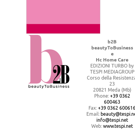
b2B
beautyToBusiness
e
Hc Home Care
EDIZIONI TURBO by
TESPI MEDIAGROUP
Corso della Resistenz
23
20821 Meda (Mb)
Phone:
+39 0362
600463
Fax:
+39 0362 60061
Email:
beauty@tespi.ne
info@tespi.net
Web:
www.tespi.net