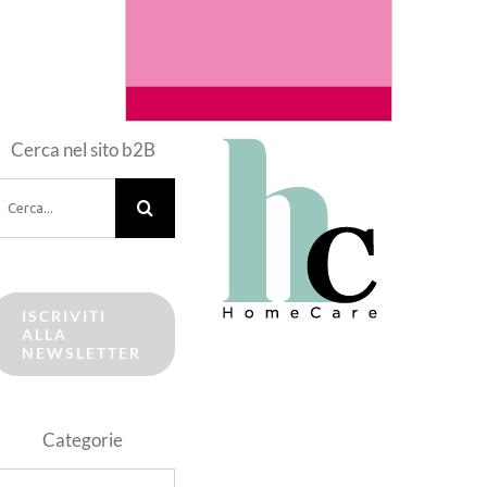
Cerca nel sito b2B
erca
er:
ISCRIVITI
ALLA
NEWSLETTER
Categorie
ategorie