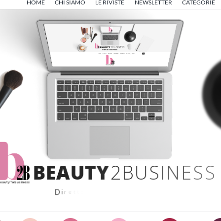
HOME
CHI SIAMO
LE RIVISTE
NEWSLETTER
CATEGORIE
B
E
A
U
T
Y
2
B
U
S
I
N
E
S
S
D
i
r
e
t
t
o
d
a
A
n
g
e
l