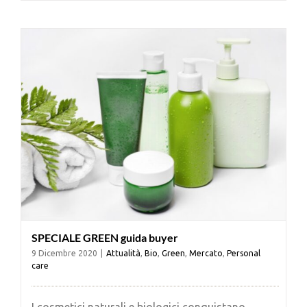
Cerca
per:
SPECIALE GREEN guida buyer
9 Dicembre 2020
|
Attualità
,
Bio
,
Green
,
Mercato
,
Personal
care
I cosmetici naturali e biologici conquistano