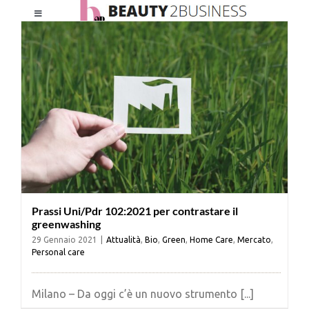
Salta
Toggle
al
Navigation
contenuto
HOME
CHI SIAMO
LE RIVISTE
NEWSLETTER
Prassi Uni/Pdr 102:2021 per contrastare il
greenwashing
CATEGORIE
29 Gennaio 2021
|
Attualità
,
Bio
,
Green
,
Home Care
,
Mercato
,
Personal care
CONTATTI
Milano – Da oggi c’è un nuovo strumento [...]